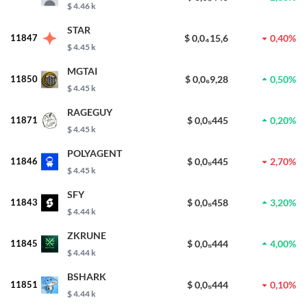
$ 4.46 k
STAR
11847
$ 0,0₄15,6
0,40%
$ 4.45 k
MGTAI
11850
$ 0,0₆9,28
0,50%
$ 4.45 k
RAGEGUY
11871
$ 0,0₅445
0,20%
$ 4.45 k
POLYAGENT
11846
$ 0,0₅445
2,70%
$ 4.45 k
SFY
11843
$ 0,0₅458
3,20%
$ 4.44 k
ZKRUNE
11845
$ 0,0₅444
4,00%
$ 4.44 k
BSHARK
11851
$ 0,0₅444
0,10%
$ 4.44 k