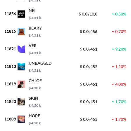
$ 4.52 k
NEI
11836
$ 0,0₄10,0
0,50%
$ 4.51 k
BEARY
11815
$ 0,0₅456
0,70%
$ 4.51 k
VER
11821
$ 0,0₅451
9,20%
$ 4.51 k
UNBAGGED
11813
$ 0,0₅452
1,10%
$ 4.51 k
CHLOE
11819
$ 0,0₅451
4,00%
$ 4.50 k
SKIN
11823
$ 0,0₅451
1,70%
$ 4.50 k
HOPE
11809
$ 0,0₅453
1,70%
$ 4.50 k