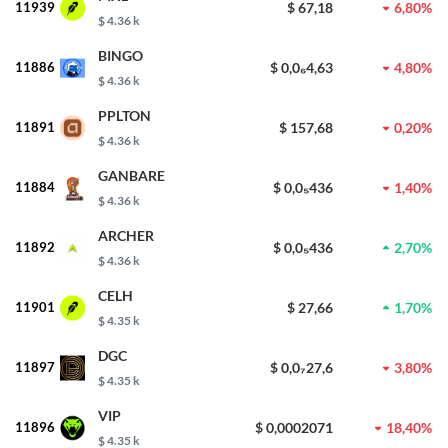
11939
$ 67,18
6,80%
$ 4.36 k
BINGO
11886
$ 0,0₆4,63
4,80%
$ 4.36 k
PPLTON
11891
$ 157,68
0,20%
$ 4.36 k
GANBARE
11884
$ 0,0₅436
1,40%
$ 4.36 k
ARCHER
11892
$ 0,0₅436
2,70%
$ 4.36 k
CELH
11901
$ 27,66
1,70%
$ 4.35 k
DGC
11897
$ 0,0₇27,6
3,80%
$ 4.35 k
VIP
11896
$ 0,0002071
18,40%
$ 4.35 k