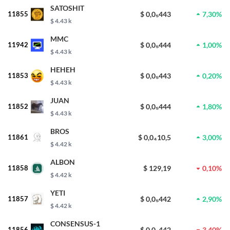
SATOSHIT
11855
$ 0,0₅443
7,30%
$ 4.43 k
MMC
11942
$ 0,0₅444
1,00%
$ 4.43 k
HEHEH
11853
$ 0,0₅443
0,20%
$ 4.43 k
JUAN
11852
$ 0,0₅444
1,80%
$ 4.43 k
BROS
11861
$ 0,0₄10,5
3,00%
$ 4.42 k
ALBON
11858
$ 129,19
0,10%
$ 4.42 k
YETI
11857
$ 0,0₅442
2,90%
$ 4.42 k
CONSENSUS-1
11856
$ 0,0₅442
3,40%