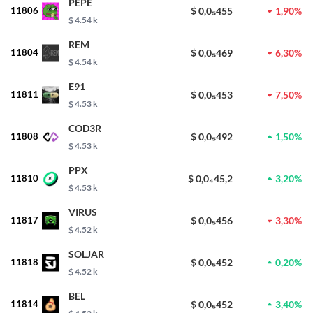
PEPE
11806
$ 0,0₅455
1,90%
$ 4.54 k
REM
11804
$ 0,0₅469
6,30%
$ 4.54 k
E91
11811
$ 0,0₅453
7,50%
$ 4.53 k
COD3R
11808
$ 0,0₅492
1,50%
$ 4.53 k
PPX
11810
$ 0,0₄45,2
3,20%
$ 4.53 k
VIRUS
11817
$ 0,0₅456
3,30%
$ 4.52 k
SOLJAR
11818
$ 0,0₅452
0,20%
$ 4.52 k
BEL
11814
$ 0,0₅452
3,40%