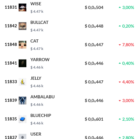
WISE
11831
$ 0,0₅504
3,00%
$ 4.47 k
BULLCAT
11842
$ 0,0₅448
0,20%
$ 4.47 k
CAT
11848
$ 0,0₅447
7,80%
$ 4.47 k
YARROW
11841
$ 0,0₅446
0,40%
$ 4.46 k
JELLY
11833
$ 0,0₅447
4,40%
$ 4.46 k
AMBALABU
11839
$ 0,0₅446
3,00%
$ 4.46 k
BLUECHIP
11835
$ 0,0₅601
2,10%
$ 4.46 k
USER
11837
$ 0,0₅446
2,80%