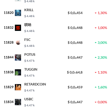
$ 4.48 k
KRILL
11820
$ 0,0₅454
1,30%
$ 4.48 k
唢呐
11832
$ 0,0₅448
1,00%
$ 4.48 k
FSC
11828
$ 0,0₅448
3,00%
$ 4.48 k
POTUS
11844
$ 0,0₅447
2,30%
$ 4.47 k
TUGGIN
11838
$ 0,0₇64,8
1,10%
$ 4.47 k
RETARDCOIN
11829
$ 0,0₅459
1,60%
$ 4.47 k
USBC
11834
$ 0,0₅447
0,00%
$ 4.47 k