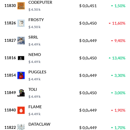
CODEPUTER
11830
$ 0,0₅451
1,50%
$ 4.50 k
FROSTY
11826
$ 0,0₅450
11,60%
$ 4.50 k
SRRL
11827
$ 0,0₅449
9,40%
$ 4.49 k
NEMO
11816
$ 0,0₅450
13,40%
$ 4.49 k
PUGGLES
11854
$ 0,0₅449
3,30%
$ 4.49 k
TOLI
11849
$ 0,0₅450
3,00%
$ 4.49 k
FLAME
11840
$ 0,0₅449
1,90%
$ 4.49 k
DATACLAW
11822
$ 0,0₅449
1,70%