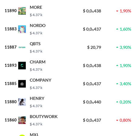
MORE
11890
$ 0,0₅438
1,90%
$ 4.37 k
NORDO
11883
$ 0,0₅437
1,60%
$ 4.37 k
QBTS
11887
$ 20,79
3,90%
$ 4.37 k
CHARM
11893
$ 0,0₅438
1,90%
$ 4.37 k
COMPANY
11885
$ 0,0₅437
3,40%
$ 4.37 k
HENRY
11880
$ 0,0₅440
0,20%
$ 4.37 k
BOUTYWORK
11860
$ 0,0₅437
0,80%
$ 4.37 k
MXL