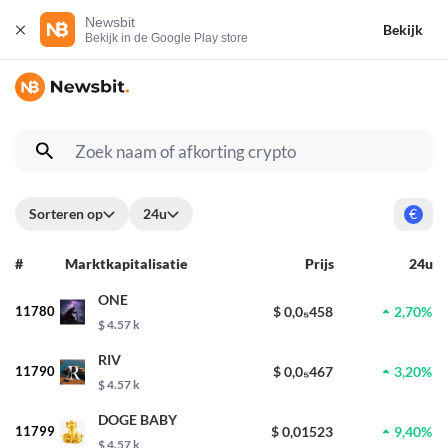
Newsbit
Bekijk
Bekijk in de Google Play store
Sorteren op
24u
€
#
Marktkapitalisatie
Prijs
24u
ONE
11780
$ 0,0₅458
2,70%
$ 4.57 k
RIV
11790
$ 0,0₅467
3,20%
$ 4.57 k
DOGE BABY
11799
$ 0,01523
9,40%
$ 4.57 k