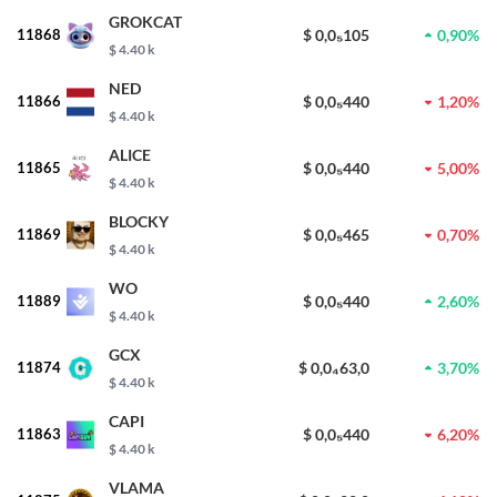
GROKCAT
11868
$ 0,0₅105
0,90%
$ 4.40 k
NED
11866
$ 0,0₅440
1,20%
$ 4.40 k
ALICE
11865
$ 0,0₅440
5,00%
$ 4.40 k
BLOCKY
11869
$ 0,0₅465
0,70%
$ 4.40 k
WO
11889
$ 0,0₅440
2,60%
$ 4.40 k
GCX
11874
$ 0,0₄63,0
3,70%
$ 4.40 k
CAPI
11863
$ 0,0₅440
6,20%
$ 4.40 k
VLAMA