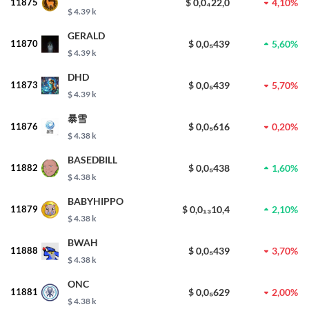
11875
$ 0,0₄22,0
4,10%
$ 4.39 k
GERALD
11870
$ 0,0₅439
5,60%
$ 4.39 k
DHD
11873
$ 0,0₅439
5,70%
$ 4.39 k
暴雪
11876
$ 0,0₅616
0,20%
$ 4.38 k
BASEDBILL
11882
$ 0,0₅438
1,60%
$ 4.38 k
BABYHIPPO
11879
$ 0,0₁₃10,4
2,10%
$ 4.38 k
BWAH
11888
$ 0,0₅439
3,70%
$ 4.38 k
ONC
11881
$ 0,0₅629
2,00%
$ 4.38 k