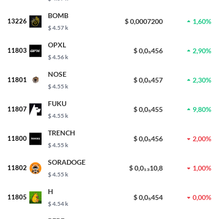
BOMB
13226
$ 0,0007200
1,60%
$ 4.57 k
OPXL
11803
$ 0,0₅456
2,90%
$ 4.56 k
NOSE
11801
$ 0,0₅457
2,30%
$ 4.55 k
FUKU
11807
$ 0,0₅455
9,80%
$ 4.55 k
TRENCH
11800
$ 0,0₅456
2,00%
$ 4.55 k
SORADOGE
11802
$ 0,0₁₃10,8
1,00%
$ 4.55 k
H
11805
$ 0,0₅454
0,00%
$ 4.54 k