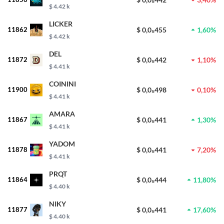
$ 4.42 k
LICKER
11862
$ 0,0₅455
1,60%
$ 4.42 k
DEL
11872
$ 0,0₅442
1,10%
$ 4.41 k
COININI
11900
$ 0,0₅498
0,10%
$ 4.41 k
AMARA
11867
$ 0,0₅441
1,30%
$ 4.41 k
YADOM
11878
$ 0,0₅441
7,20%
$ 4.41 k
PRQT
11864
$ 0,0₅444
11,80%
$ 4.40 k
NIKY
11877
$ 0,0₅441
17,60%
$ 4.40 k