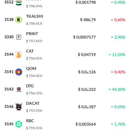
3552
$ 0,001798
0,40%
$ 758.54 k
TKALSHI
3138
$ 486,79
0,60%
$ 758.41 k
PRINT
3330
$ 0,0007577
2,90%
$ 757.65 k
CAT
3144
$ 0,04719
11,50%
$ 756.92 k
QOM
3141
$ 0,0₈126
0,40%
$ 756.42 k
DTG
3142
$ 0,0₈222
44,30%
$ 756.19 k
DACAT
3146
$ 0,0₈187
0,50%
$ 755.53 k
RBC
3145
$ 0,003564
1,70%
$ 755.52 k