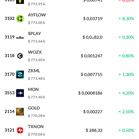
$ 772.95 k
AYFLOW
3102
$ 0,03719
8,30%
$ 772.00 k
$PLAY
3119
$ 0,0₄82,0
0,30%
$ 771.66 k
WOZX
3118
$ 0,001247
0,80%
$ 771.60 k
ZKML
3170
$ 0,007715
1,30%
$ 771.48 k
MON
3553
$ 0,0008186
4,20%
$ 771.40 k
GOLD
2114
$ 0,00227
2,50%
$ 770.28 k
TXNON
3121
$ 288,32
0,50%
$ 770.06 k