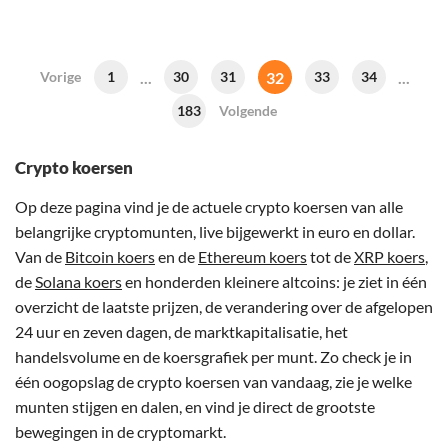
...
32
...
Vorige
1
30
31
33
34
183
Volgende
Crypto koersen
Op deze pagina vind je de actuele crypto koersen van alle
belangrijke cryptomunten, live bijgewerkt in euro en dollar.
Van de
Bitcoin koers
en de
Ethereum koers
tot de
XRP koers
,
de
Solana koers
en honderden kleinere altcoins: je ziet in één
overzicht de laatste prijzen, de verandering over de afgelopen
24 uur en zeven dagen, de marktkapitalisatie, het
handelsvolume en de koersgrafiek per munt. Zo check je in
één oogopslag de crypto koersen van vandaag, zie je welke
munten stijgen en dalen, en vind je direct de grootste
bewegingen in de cryptomarkt.