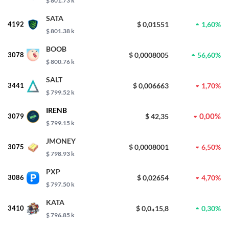
$ 801.73 k
SATA
4192
$ 0,01551
1,60%
$ 801.38 k
BOOB
3078
$ 0,0008005
56,60%
$ 800.76 k
SALT
3441
$ 0,006663
1,70%
$ 799.52 k
IRENB
0,00%
3079
$ 42,35
$ 799.15 k
JMONEY
3075
$ 0,0008001
6,50%
$ 798.93 k
PXP
3086
$ 0,02654
4,70%
$ 797.50 k
KATA
3410
$ 0,0₄15,8
0,30%
$ 796.85 k