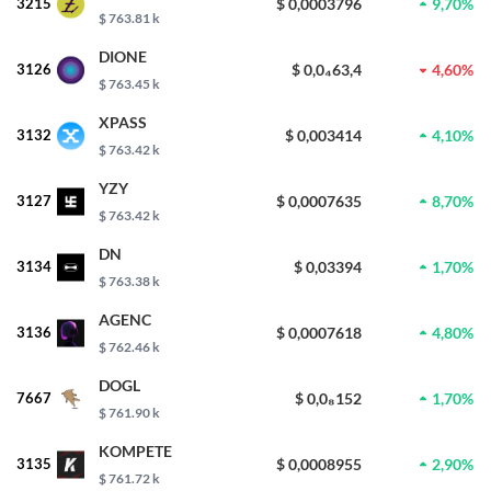
3215
$ 0,0003796
9,70%
$ 763.81 k
DIONE
3126
$ 0,0₄63,4
4,60%
$ 763.45 k
XPASS
3132
$ 0,003414
4,10%
$ 763.42 k
YZY
3127
$ 0,0007635
8,70%
$ 763.42 k
DN
3134
$ 0,03394
1,70%
$ 763.38 k
AGENC
3136
$ 0,0007618
4,80%
$ 762.46 k
DOGL
7667
$ 0,0₈152
1,70%
$ 761.90 k
KOMPETE
3135
$ 0,0008955
2,90%
$ 761.72 k