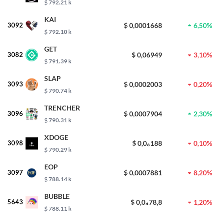
$ 792.21 k
KAI
3092
$ 0,0001668
6,50%
$ 792.10 k
GET
3082
$ 0,06949
3,10%
$ 791.39 k
SLAP
3093
$ 0,0002003
0,20%
$ 790.74 k
TRENCHER
3096
$ 0,0007904
2,30%
$ 790.31 k
XDOGE
3098
$ 0,0₈188
0,10%
$ 790.29 k
EOP
3097
$ 0,0007881
8,20%
$ 788.14 k
BUBBLE
5643
$ 0,0₄78,8
1,20%
$ 788.11 k