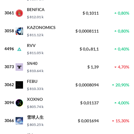
BENFICA
3061
$ 0,1011
0,80%
$ 812.01 k
KAZONOMICS
3058
$ 0,0008111
0,80%
$ 811.12 k
RVV
4496
$ 0,0₄81,1
0,40%
$ 811.05 k
SN40
3073
$ 1,39
4,70%
$ 810.64 k
FEBU
3062
$ 0,0008094
20,90%
$ 810.33 k
XOXNO
3094
$ 0,01137
4,00%
$ 805.74 k
雪球人生
3066
$ 0,001694
15,30%
$ 805.25 k