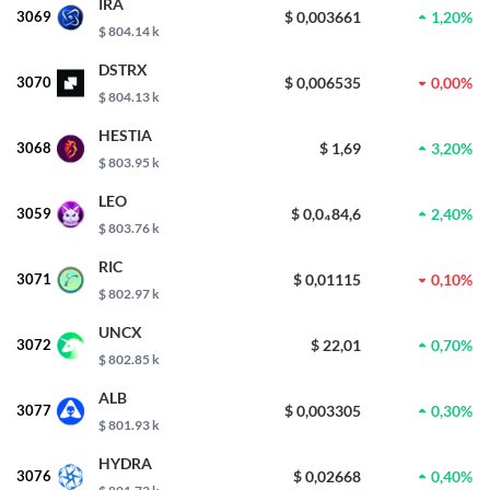
IRA
3069
$ 0,003661
1,20%
$ 804.14 k
DSTRX
3070
$ 0,006535
0,00%
$ 804.13 k
HESTIA
3068
$ 1,69
3,20%
$ 803.95 k
LEO
3059
$ 0,0₄84,6
2,40%
$ 803.76 k
RIC
3071
$ 0,01115
0,10%
$ 802.97 k
UNCX
3072
$ 22,01
0,70%
$ 802.85 k
ALB
3077
$ 0,003305
0,30%
$ 801.93 k
HYDRA
3076
$ 0,02668
0,40%