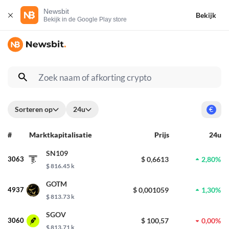
Newsbit
Bekijk
Bekijk in de Google Play store
Sorteren op
24u
€
#
Marktkapitalisatie
Prijs
24u
SN109
3063
$ 0,6613
2,80%
$ 816.45 k
GOTM
4937
$ 0,001059
1,30%
$ 813.73 k
SGOV
3060
$ 100,57
0,00%
$ 813.71 k