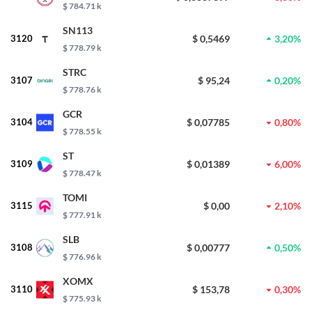
$ 784.71 k
SN113
3120
$ 0,5469
3,20%
$ 778.79 k
STRC
3107
$ 95,24
0,20%
$ 778.76 k
GCR
3104
$ 0,07785
0,80%
$ 778.55 k
ST
3109
$ 0,01389
6,00%
$ 778.47 k
TOMI
3115
$ 0,00
2,10%
$ 777.91 k
SLB
3108
$ 0,00777
0,50%
$ 776.96 k
XOMX
3110
$ 153,78
0,30%
$ 775.93 k