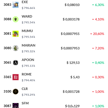
EXE
3083
$ 0,08010
6,30%
$ 796.66 k
WARD
3088
$ 0,003178
4,10%
$ 795.54 k
MUMU
3081
$ 0,0007955
20,60%
$ 795.54 k
MARIAN
3080
$ 0,0007953
7,20%
$ 795.32 k
APOON
3065
$ 129,53
0,40%
$ 795.13 k
ROME
3365
$ 5,43
0,30%
$ 794.40 k
CLR
3100
$ 0,001728
1,00%
$ 793.29 k
SFM
3087
$ 0,0₅129
1,00%