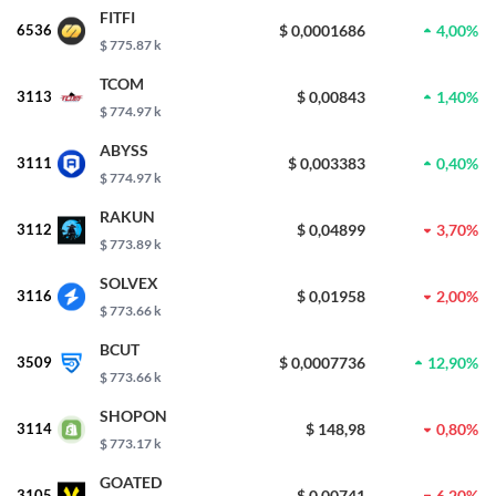
FITFI
6536
$ 0,0001686
4,00%
$ 775.87 k
TCOM
3113
$ 0,00843
1,40%
$ 774.97 k
ABYSS
3111
$ 0,003383
0,40%
$ 774.97 k
RAKUN
3112
$ 0,04899
3,70%
$ 773.89 k
SOLVEX
3116
$ 0,01958
2,00%
$ 773.66 k
BCUT
3509
$ 0,0007736
12,90%
$ 773.66 k
SHOPON
3114
$ 148,98
0,80%
$ 773.17 k
GOATED
3105
$ 0,00741
6,20%