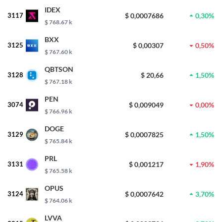
IDEX
3117
$ 0,0007686
0,30%
$ 768.67 k
BXX
3125
$ 0,00307
0,50%
$ 767.60 k
QBTSON
3128
$ 20,66
1,50%
$ 767.18 k
PEN
3074
$ 0,009049
0,00%
$ 766.96 k
DOGE
3129
$ 0,0007825
1,50%
$ 765.84 k
PRL
3131
$ 0,001217
1,90%
$ 765.58 k
OPUS
3124
$ 0,0007642
3,70%
$ 764.06 k
LVVA