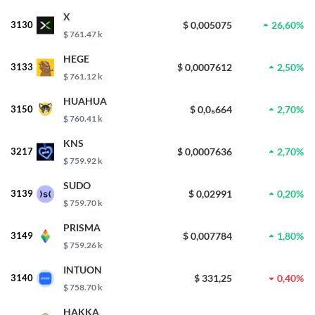
X
3130
$ 0,005075
26,60%
$ 761.47 k
HEGE
3133
$ 0,0007612
2,50%
$ 761.12 k
HUAHUA
3150
$ 0,0₅664
2,70%
$ 760.41 k
KNS
3217
$ 0,0007636
2,70%
$ 759.92 k
SUDO
3139
$ 0,02991
0,20%
$ 759.70 k
PRISMA
3149
$ 0,007784
1,80%
$ 759.26 k
INTUON
3140
$ 331,25
0,40%
$ 758.70 k
HAKKA