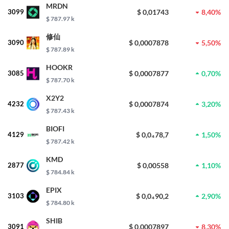
MRDN
3099
$ 0,01743
8,40%
$ 787.97 k
修仙
3090
$ 0,0007878
5,50%
$ 787.89 k
HOOKR
3085
$ 0,0007877
0,70%
$ 787.70 k
X2Y2
4232
$ 0,0007874
3,20%
$ 787.43 k
BIOFI
4129
$ 0,0₄78,7
1,50%
$ 787.42 k
KMD
2877
$ 0,00558
1,10%
$ 784.84 k
EPIX
3103
$ 0,0₄90,2
2,90%
$ 784.80 k
SHIB
3091
$ 0,0007897
8,30%