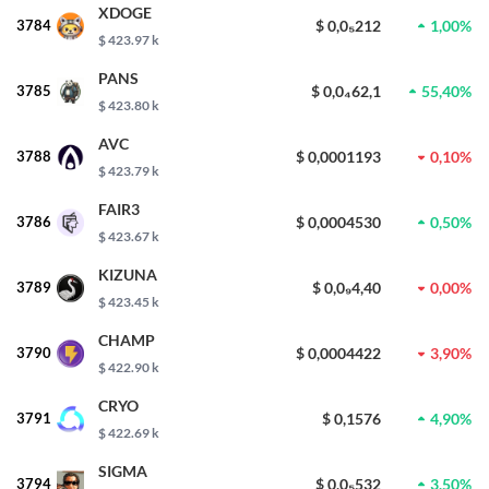
XDOGE
3784
$ 0,0₅212
1,00%
$ 423.97 k
PANS
3785
$ 0,0₄62,1
55,40%
$ 423.80 k
AVC
3788
$ 0,0001193
0,10%
$ 423.79 k
FAIR3
3786
$ 0,0004530
0,50%
$ 423.67 k
KIZUNA
3789
$ 0,0₉4,40
0,00%
$ 423.45 k
CHAMP
3790
$ 0,0004422
3,90%
$ 422.90 k
CRYO
3791
$ 0,1576
4,90%
$ 422.69 k
SIGMA
3794
$ 0,0₅532
3,50%