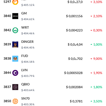
5297
$ 0,0₄27,0
3,10%
$ 405.12 k
GM
3840
$ 0,001156
2,10%
$ 404.62 k
WRT
3842
$ 0,004223
0,30%
$ 404.46 k
DINGER
3839
$ 0,0₆4,04
1,00%
$ 404.40 k
FUD
3838
$ 0,0₈702
9,00%
$ 404.18 k
LVN
3844
$ 0,0005028
1,90%
$ 403.79 k
QBIO
3837
$ 0,002084
1,80%
$ 403.64 k
SN70
3850
$ 0,3781
3,50%
$ 403.30 k