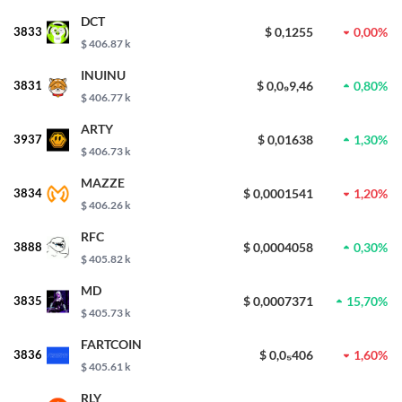
DCT
3833
$ 0,1255
0,00%
$ 406.87 k
INUINU
3831
$ 0,0₉9,46
0,80%
$ 406.77 k
ARTY
3937
$ 0,01638
1,30%
$ 406.73 k
MAZZE
3834
$ 0,0001541
1,20%
$ 406.26 k
RFC
3888
$ 0,0004058
0,30%
$ 405.82 k
MD
3835
$ 0,0007371
15,70%
$ 405.73 k
FARTCOIN
3836
$ 0,0₅406
1,60%
$ 405.61 k
RLY