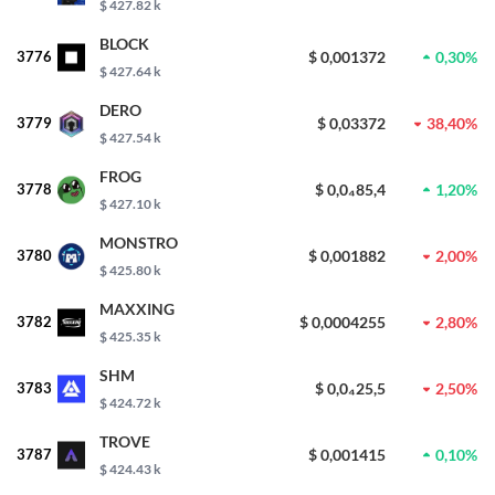
$ 427.82 k
BLOCK
3776
$ 0,001372
0,30%
$ 427.64 k
DERO
3779
$ 0,03372
38,40%
$ 427.54 k
FROG
3778
$ 0,0₄85,4
1,20%
$ 427.10 k
MONSTRO
3780
$ 0,001882
2,00%
$ 425.80 k
MAXXING
3782
$ 0,0004255
2,80%
$ 425.35 k
SHM
3783
$ 0,0₄25,5
2,50%
$ 424.72 k
TROVE
3787
$ 0,001415
0,10%
$ 424.43 k