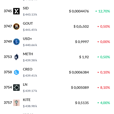
SID
3745
$ 0,0004476
12,70%
$ 443.13 k
GOUT
3747
$ 0,0₅502
0,50%
$ 441.45 k
USD+
3749
$ 0,9997
0,00%
$ 440.66 k
METH
3753
$ 1,92
0,50%
$ 439.58 k
CREO
3750
$ 0,0006384
0,10%
$ 439.41 k
LN
3754
$ 0,005089
8,10%
$ 439.17 k
KITE
3757
$ 0,5135
4,00%
$ 438.98 k