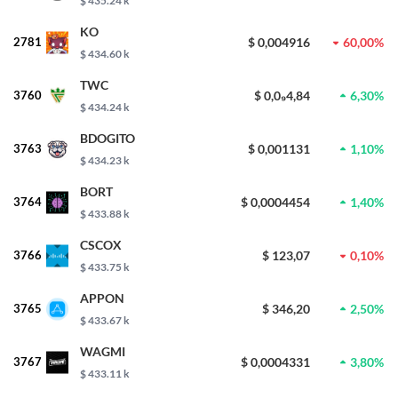
$ 435.24 k
KO
2781
$ 0,004916
60,00%
$ 434.60 k
TWC
3760
$ 0,0₉4,84
6,30%
$ 434.24 k
BDOGITO
3763
$ 0,001131
1,10%
$ 434.23 k
BORT
3764
$ 0,0004454
1,40%
$ 433.88 k
CSCOX
3766
$ 123,07
0,10%
$ 433.75 k
APPON
3765
$ 346,20
2,50%
$ 433.67 k
WAGMI
3767
$ 0,0004331
3,80%
$ 433.11 k