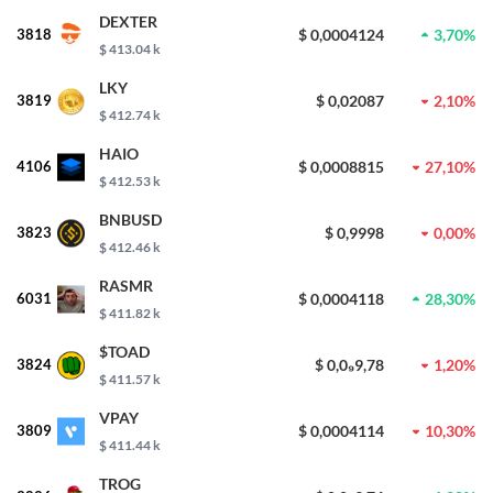
DEXTER
3818
$ 0,0004124
3,70%
$ 413.04 k
LKY
3819
$ 0,02087
2,10%
$ 412.74 k
HAIO
4106
$ 0,0008815
27,10%
$ 412.53 k
BNBUSD
3823
$ 0,9998
0,00%
$ 412.46 k
RASMR
6031
$ 0,0004118
28,30%
$ 411.82 k
$TOAD
3824
$ 0,0₉9,78
1,20%
$ 411.57 k
VPAY
3809
$ 0,0004114
10,30%
$ 411.44 k
TROG