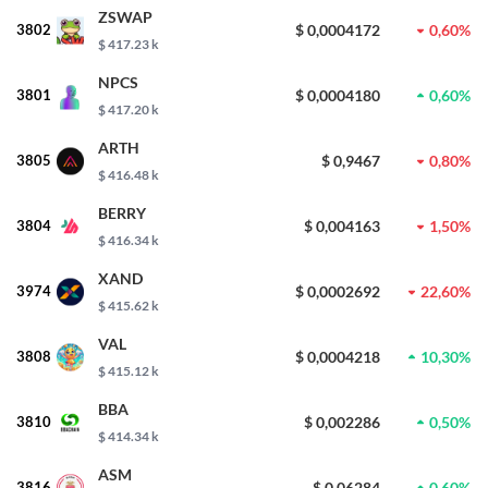
ZSWAP
3802
$ 0,0004172
0,60%
$ 417.23 k
NPCS
3801
$ 0,0004180
0,60%
$ 417.20 k
ARTH
3805
$ 0,9467
0,80%
$ 416.48 k
BERRY
3804
$ 0,004163
1,50%
$ 416.34 k
XAND
3974
$ 0,0002692
22,60%
$ 415.62 k
VAL
3808
$ 0,0004218
10,30%
$ 415.12 k
BBA
3810
$ 0,002286
0,50%
$ 414.34 k
ASM
3816
$ 0,06284
0,60%