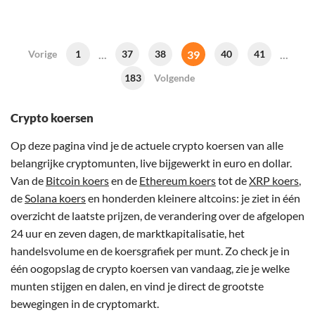
...
39
...
Vorige
1
37
38
40
41
183
Volgende
Crypto koersen
Op deze pagina vind je de actuele crypto koersen van alle
belangrijke cryptomunten, live bijgewerkt in euro en dollar.
Van de
Bitcoin koers
en de
Ethereum koers
tot de
XRP koers
,
de
Solana koers
en honderden kleinere altcoins: je ziet in één
overzicht de laatste prijzen, de verandering over de afgelopen
24 uur en zeven dagen, de marktkapitalisatie, het
handelsvolume en de koersgrafiek per munt. Zo check je in
één oogopslag de crypto koersen van vandaag, zie je welke
munten stijgen en dalen, en vind je direct de grootste
bewegingen in de cryptomarkt.