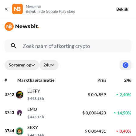
Newsbit
Bekijk
Bekijk in de Google Play store
Sorteren op
24u
€
#
Marktkapitalisatie
Prijs
24u
LUFFY
3742
$ 0,0₅859
2,40%
$ 443.16 k
EMO
3743
$ 0,0004423
14,50%
$ 443.15 k
SEXY
3744
$ 0,004431
0,40%
$ 443.14 k