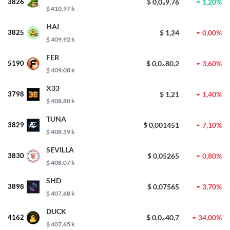
3826
$ 0,0₆9,76
1,20%
$ 410.97 k
HAI
3825
$ 1,24
0,00%
$ 409.92 k
FER
5190
$ 0,0₄80,2
3,60%
$ 409.08 k
X33
3798
$ 1,21
1,40%
$ 408.80 k
TUNA
3829
$ 0,001451
7,10%
$ 408.59 k
SEVILLA
3830
$ 0,05265
0,80%
$ 408.07 k
SHD
3898
$ 0,07565
3,70%
$ 407.68 k
DUCK
4162
$ 0,0₄40,7
34,00%
$ 407.65 k