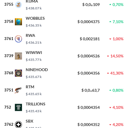
KUMA
3755
$ 0,0₈109
0,70%
$ 438.07 k
WOBBLES
3758
$ 0,0004375
7,10%
$ 436.35 k
RWA
3761
$ 0,002181
1,00%
$ 436.21 k
WIWIWI
3739
$ 0,0004526
14,50%
$ 435.77 k
NINEHOOD
3768
$ 0,0004356
41,30%
$ 435.67 k
RTM
3751
$ 0,0₄63,7
0,80%
$ 435.65 k
TRILLIONS
752
$ 0,0004354
4,10%
$ 435.43 k
SBX
3762
$ 0,0004352
4,20%