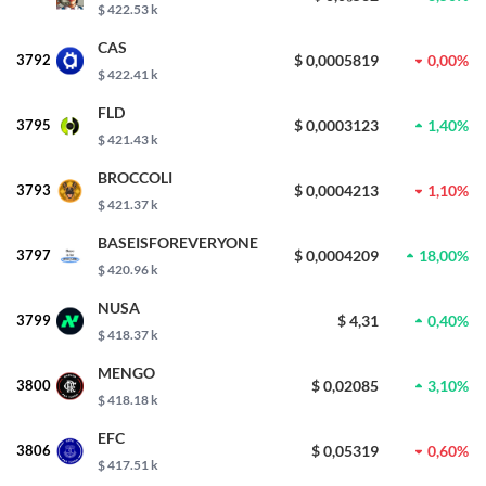
$ 422.53 k
CAS
3792
$ 0,0005819
0,00%
$ 422.41 k
FLD
3795
$ 0,0003123
1,40%
$ 421.43 k
BROCCOLI
3793
$ 0,0004213
1,10%
$ 421.37 k
BASEISFOREVERYONE
3797
$ 0,0004209
18,00%
$ 420.96 k
NUSA
3799
$ 4,31
0,40%
$ 418.37 k
MENGO
3800
$ 0,02085
3,10%
$ 418.18 k
EFC
3806
$ 0,05319
0,60%
$ 417.51 k