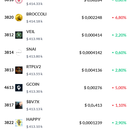
$ 414.33 k
BROCCOLI
3820
$ 0,002248
6,80%
$ 414.18 k
VEIL
3812
$ 0,000414
2,20%
$ 413.98 k
SNAI
3814
$ 0,0004142
0,60%
$ 413.80 k
RTPLV2
3813
$ 0,004136
2,80%
$ 413.55 k
GCOIN
4613
$ 0,00276
5,00%
$ 413.30 k
$BV7X
3817
$ 0,0₅413
1,10%
$ 413.13 k
HAPPY
3822
$ 0,0001239
2,90%
$ 413.10 k