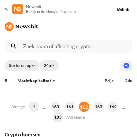
Newsbit
Bekijk
Bekijk in de Google Play store
Sorteren op
24u
€
#
Marktkapitalisatie
Prijs
24u
...
162
...
Vorige
1
160
161
163
164
183
Volgende
Crypto koersen