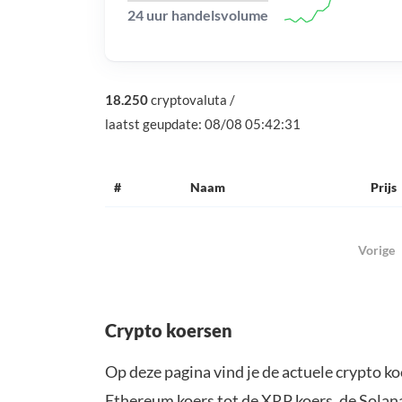
24 uur handelsvolume
18.250
cryptovaluta
/
laatst geupdate:
08/08 05:42:31
#
Naam
Prijs
Vorige
Crypto koersen
Op deze pagina vind je de actuele crypto ko
Ethereum koers
tot de
XRP koers
, de
Solan