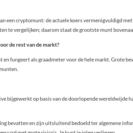
van een cryptomunt: de actuele koers vermenigvuldigd met 
n te vergelijken; daarom staat de grootste munt bovenaan
voor de rest van de markt?
t en fungeert als graadmeter voor de hele markt. Grote be
omunten.
ve bijgewerkt op basis van de doorlopende wereldwijde han
g bevatten en zijn uitsluitend bedoeld ter algemene infor
paard met grote risico’s. Je kunt je inleg verliezen.