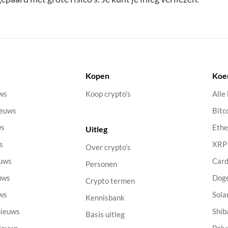
Kopen
Koe
uws
Koop crypto’s
Alle
ieuws
Bitc
ws
Eth
Uitleg
s
XRP
Over crypto’s
euws
Car
Personen
uws
Dog
Crypto termen
uws
Sola
Kennisbank
nieuws
Shib
Basis uitleg