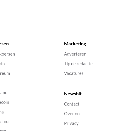
rsen
Marketing
 koersen
Adverteren
oin
Tip de redactie
ereum
Vacatures
dano
Newsbit
ecoin
Contact
na
Over ons
a Inu
Privacy