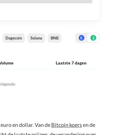
€
$
Dogecoin
Solana
BNB
Volume
Laatste 7 dagen
olgende
 euro en dollar. Van de
Bitcoin koers
en de
cht de laatste prijzen, de verandering over