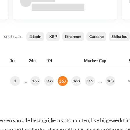
snel naar:
Bitcoin
XRP
Ethereum
Cardano
Shiba Inu
1u
24u
7d
Market Cap
...
167
...
1
165
166
168
169
183
V
ersen van alle belangrijke cryptomunten, live bijgewerkt in
a koers
en honderden kleinere altcoins: je ziet in één overzi