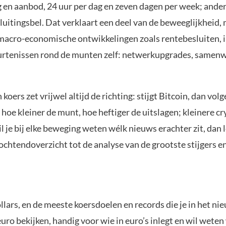
 en aanbod, 24 uur per dag en zeven dagen per week; ande
uitingsbel. Dat verklaart een deel van de beweeglijkheid, 
macro-economische ontwikkelingen zoals rentebesluiten, infl
urtenissen rond de munten zelf: netwerkupgrades, samenwe
oers zet vrijwel altijd de richting: stijgt Bitcoin, dan volg
n hoe kleiner de munt, hoe heftiger de uitslagen; kleinere
 je bij elke beweging weten wélk nieuws erachter zit, dan l
 ochtendoverzicht tot de analyse van de grootste stijgers en
lars, en de meeste koersdoelen en records die je in het nie
 euro bekijken, handig voor wie in euro’s inlegt en wil wete