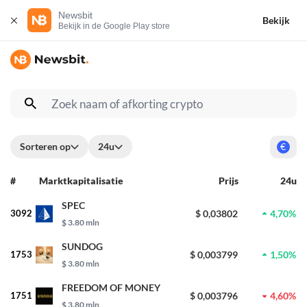
Newsbit
Bekijk
Bekijk in de Google Play store
Sorteren op
24u
€
#
Marktkapitalisatie
Prijs
24u
SPEC
3092
$ 0,03802
4,70%
$ 3.80 mln
SUNDOG
1753
$ 0,003799
1,50%
$ 3.80 mln
FREEDOM OF MONEY
1751
$ 0,003796
4,60%
$ 3.80 mln