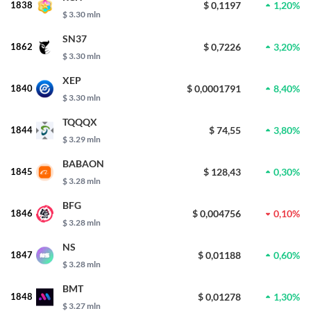
1838
$ 0,1197
1,20%
$ 3.30 mln
SN37
1862
$ 0,7226
3,20%
$ 3.30 mln
XEP
1840
$ 0,0001791
8,40%
$ 3.30 mln
TQQQX
1844
$ 74,55
3,80%
$ 3.29 mln
BABAON
1845
$ 128,43
0,30%
$ 3.28 mln
BFG
1846
$ 0,004756
0,10%
$ 3.28 mln
NS
1847
$ 0,01188
0,60%
$ 3.28 mln
BMT
1848
$ 0,01278
1,30%
$ 3.27 mln