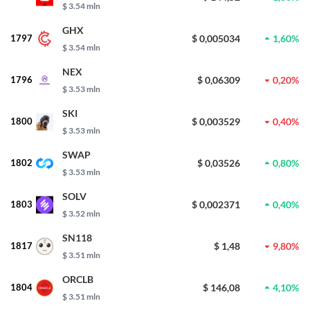
$ 3.54 mln
GHX
1797
$ 0,005034
1,60%
$ 3.54 mln
NEX
1796
$ 0,06309
0,20%
$ 3.53 mln
SKI
1800
$ 0,003529
0,40%
$ 3.53 mln
SWAP
1802
$ 0,03526
0,80%
$ 3.53 mln
SOLV
1803
$ 0,002371
0,40%
$ 3.52 mln
SN118
1817
$ 1,48
9,80%
$ 3.51 mln
ORCLB
1804
$ 146,08
4,10%
$ 3.51 mln