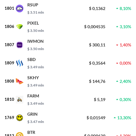
RSUP
1801
$ 0,1362
8,10%
$ 3.51 mln
PIXEL
1806
$ 0,004535
3,10%
$ 3.50 mln
IWMON
1807
$ 300,11
1,40%
$ 3.50 mln
SBD
1809
$ 0,3564
0,00%
$ 3.49 mln
SKHY
1808
$ 144,76
2,40%
$ 3.49 mln
FARM
1810
$ 5,19
0,30%
$ 3.49 mln
GRIN
1769
$ 0,01549
13,30%
$ 3.47 mln
BTR
1812
$ 0,009629
1,20%