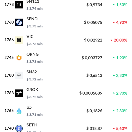
SN111
1778
$ 0,9734
1,50%
$ 3.74 mln
SEND
1760
$ 0,05075
4,90%
$ 3.73 mln
VIC
1766
$ 0,02922
20,00%
$ 3.73 mln
ORNG
2745
$ 0,003727
1,90%
$ 3.73 mln
SN32
1780
$ 0,6513
2,30%
$ 3.72 mln
GROK
1763
$ 0,0005889
2,90%
$ 3.72 mln
LQ
1765
$ 0,1826
2,30%
$ 3.71 mln
SETH
1740
$ 318,87
5,60%