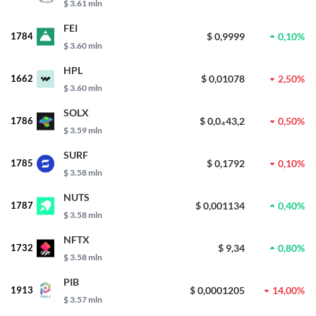
$ 3.61 mln
FEI
1784
$ 0,9999
0,10%
$ 3.60 mln
HPL
1662
$ 0,01078
2,50%
$ 3.60 mln
SOLX
1786
$ 0,0₄43,2
0,50%
$ 3.59 mln
SURF
1785
$ 0,1792
0,10%
$ 3.58 mln
NUTS
1787
$ 0,001134
0,40%
$ 3.58 mln
NFTX
1732
$ 9,34
0,80%
$ 3.58 mln
PIB
1913
$ 0,0001205
14,00%
$ 3.57 mln