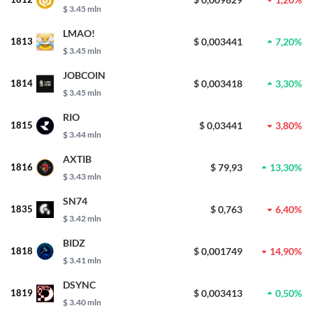
$ 3.45 mln
LMAO!
1813
$ 0,003441
7,20%
$ 3.45 mln
JOBCOIN
1814
$ 0,003418
3,30%
$ 3.45 mln
RIO
1815
$ 0,03441
3,80%
$ 3.44 mln
AXTIB
1816
$ 79,93
13,30%
$ 3.43 mln
SN74
1835
$ 0,763
6,40%
$ 3.42 mln
BIDZ
1818
$ 0,001749
14,90%
$ 3.41 mln
DSYNC
1819
$ 0,003413
0,50%
$ 3.40 mln