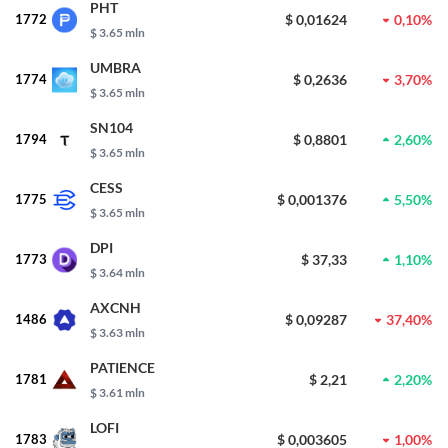
PHT
1772
$ 0,01624
0,10%
$ 3.65 mln
UMBRA
1774
$ 0,2636
3,70%
$ 3.65 mln
SN104
1794
$ 0,8801
2,60%
$ 3.65 mln
CESS
1775
$ 0,001376
5,50%
$ 3.65 mln
DPI
1773
$ 37,33
1,10%
$ 3.64 mln
AXCNH
1486
$ 0,09287
37,40%
$ 3.63 mln
PATIENCE
1781
$ 2,21
2,20%
$ 3.61 mln
LOFI
1783
$ 0,003605
1,00%