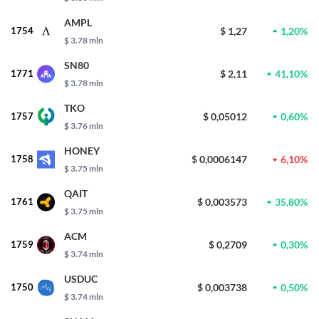
AMPL
1754
$ 1,27
1,20%
$ 3.78 mln
SN80
1771
$ 2,11
41,10%
$ 3.78 mln
TKO
1757
$ 0,05012
0,60%
$ 3.76 mln
HONEY
1758
$ 0,0006147
6,10%
$ 3.75 mln
QAIT
1761
$ 0,003573
35,80%
$ 3.75 mln
ACM
1759
$ 0,2709
0,30%
$ 3.74 mln
USDUC
1750
$ 0,003738
0,50%
$ 3.74 mln