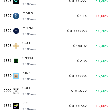
1825
$ 0,005227
1,30%
$ 3.37 mln
MMEV
1827
$ 1,14
0,00%
$ 3.36 mln
MHNA
1822
$ 0,0003363
0,20%
$ 3.36 mln
CGO
1828
$ 140,02
2,40%
$ 3.36 mln
SN114
1851
$ 2,36
0,60%
$ 3.36 mln
KINS
1830
$ 0,003384
9,90%
$ 3.35 mln
CULT
2002
$ 0,0₆6,72
0,60%
$ 3.35 mln
RLS
1831
$ 0,001642
2,00%
$ 3.34 mln