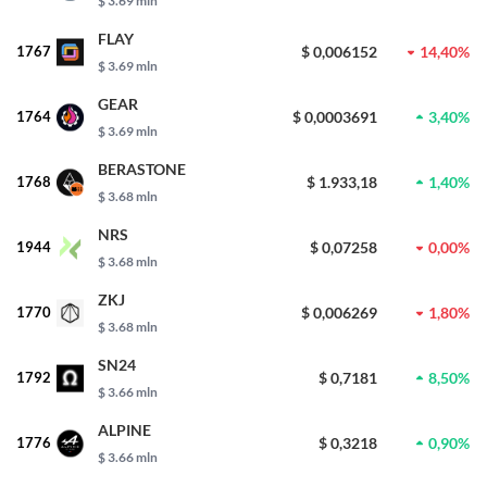
$ 3.69 mln
FLAY
1767
$ 0,006152
14,40%
$ 3.69 mln
GEAR
1764
$ 0,0003691
3,40%
$ 3.69 mln
BERASTONE
1768
$ 1.933,18
1,40%
$ 3.68 mln
NRS
1944
$ 0,07258
0,00%
$ 3.68 mln
ZKJ
1770
$ 0,006269
1,80%
$ 3.68 mln
SN24
1792
$ 0,7181
8,50%
$ 3.66 mln
ALPINE
1776
$ 0,3218
0,90%
$ 3.66 mln