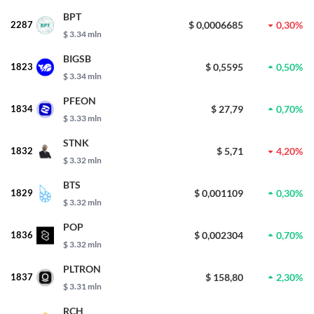
BPT
2287
$ 0,0006685
0,30%
$ 3.34 mln
BIGSB
1823
$ 0,5595
0,50%
$ 3.34 mln
PFEON
1834
$ 27,79
0,70%
$ 3.33 mln
STNK
1832
$ 5,71
4,20%
$ 3.32 mln
BTS
1829
$ 0,001109
0,30%
$ 3.32 mln
POP
1836
$ 0,002304
0,70%
$ 3.32 mln
PLTRON
1837
$ 158,80
2,30%
$ 3.31 mln
RCH