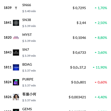
SN66
1839
$ 0,7295
1,70%
$ 3.40 mln
SN38
1841
$ 2,44
2,50%
$ 3.39 mln
MYST
1820
$ 0,1046
8,80%
$ 3.39 mln
SN7
1843
$ 0,6733
3,60%
$ 3.39 mln
BDAG
1811
$ 0,0₄37,2
11,90%
$ 3.37 mln
PURPE
1824
$ 0,0₅801
0,60%
$ 3.37 mln
客服小何
1826
$ 0,003421
4,40%
$ 3.37 mln
GEMS