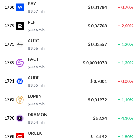
BAY
1788
$ 0,01784
0,70%
$ 3.57 mln
REF
1779
$ 0,03708
2,60%
$ 3.56 mln
AUTO
1795
$ 0,03557
1,20%
$ 3.56 mln
PACT
1789
$ 0,0001073
1,30%
$ 3.55 mln
AUDF
1791
$ 0,7001
0,00%
$ 3.55 mln
LUMINT
1793
$ 0,01972
1,10%
$ 3.55 mln
DRAMON
1790
$ 52,24
4,10%
$ 3.54 mln
ORCLX
1798
$ 144,52
1,80%