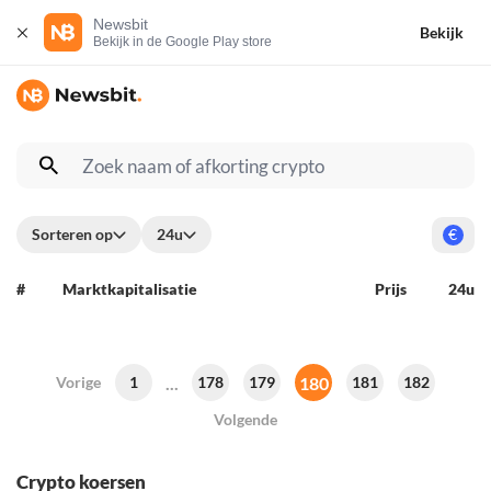
Newsbit
Bekijk
Bekijk in de Google Play store
Sorteren op
24u
€
#
Marktkapitalisatie
Prijs
24u
...
180
Vorige
1
178
179
181
182
Volgende
Crypto koersen