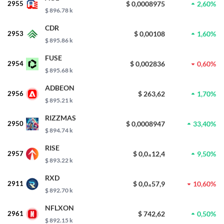
2955
$ 0,0008975
2,60%
$ 896.78 k
CDR
2953
$ 0,00108
1,60%
$ 895.86 k
FUSE
2954
$ 0,002836
0,60%
$ 895.68 k
ADBEON
2956
$ 263,62
1,70%
$ 895.21 k
RIZZMAS
2950
$ 0,0008947
33,40%
$ 894.74 k
RISE
2957
$ 0,0₄12,4
9,50%
$ 893.22 k
RXD
2911
$ 0,0₄57,9
10,60%
$ 892.70 k
NFLXON
2961
$ 742,62
0,50%
$ 892.15 k