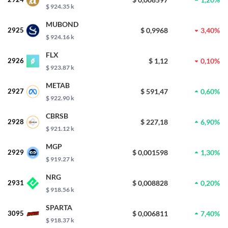
$ 924.35 k
MUBOND
2925
$ 0,9968
3,40%
$ 924.16 k
FLX
2926
$ 1,12
0,10%
$ 923.87 k
METAB
2927
$ 591,47
0,60%
$ 922.90 k
CBRSB
2928
$ 227,18
6,90%
$ 921.12 k
MGP
2929
$ 0,001598
1,30%
$ 919.27 k
NRG
2931
$ 0,008828
0,20%
$ 918.56 k
SPARTA
3095
$ 0,006811
7,40%
$ 918.37 k