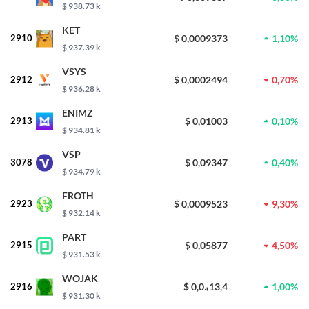
$ 938.73 k
KET
2910
$ 0,0009373
1,10%
$ 937.39 k
VSYS
2912
$ 0,0002494
0,70%
$ 936.28 k
ENIMZ
2913
$ 0,01003
0,10%
$ 934.81 k
VSP
3078
$ 0,09347
0,40%
$ 934.79 k
FROTH
2923
$ 0,0009523
9,30%
$ 932.14 k
PART
2915
$ 0,05877
4,50%
$ 931.53 k
WOJAK
2916
$ 0,0₄13,4
1,00%
$ 931.30 k