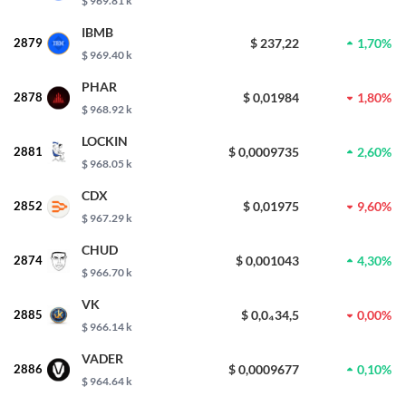
$ 969.81 k
IBMB
2879
$ 237,22
1,70%
$ 969.40 k
PHAR
2878
$ 0,01984
1,80%
$ 968.92 k
LOCKIN
2881
$ 0,0009735
2,60%
$ 968.05 k
CDX
2852
$ 0,01975
9,60%
$ 967.29 k
CHUD
2874
$ 0,001043
4,30%
$ 966.70 k
VK
2885
$ 0,0₄34,5
0,00%
$ 966.14 k
VADER
2886
$ 0,0009677
0,10%
$ 964.64 k