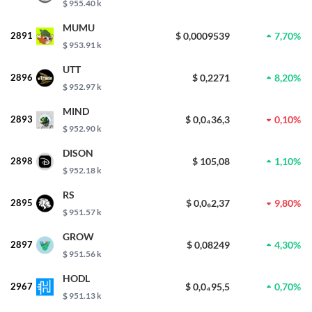
$ 955.40 k
MUMU
2891
$ 0,0009539
7,70%
$ 953.91 k
UTT
2896
$ 0,2271
8,20%
$ 952.97 k
MIND
2893
$ 0,0₄36,3
0,10%
$ 952.90 k
DISON
2898
$ 105,08
1,10%
$ 952.18 k
RS
2895
$ 0,0₆2,37
9,80%
$ 951.57 k
GROW
2897
$ 0,08249
4,30%
$ 951.56 k
HODL
2967
$ 0,0₄95,5
0,70%
$ 951.13 k