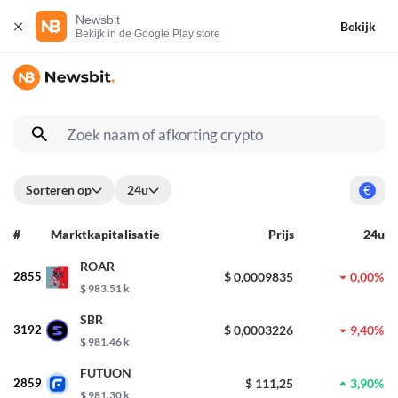
Newsbit
Bekijk
Bekijk in de Google Play store
Sorteren op
24u
€
#
Marktkapitalisatie
Prijs
24u
ROAR
2855
$ 0,0009835
0,00%
$ 983.51 k
SBR
3192
$ 0,0003226
9,40%
$ 981.46 k
FUTUON
2859
$ 111,25
3,90%
$ 981.30 k