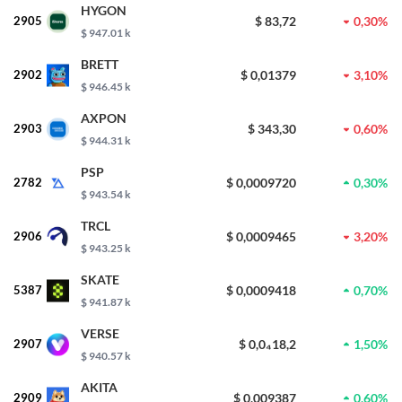
HYGON
2905
$ 83,72
0,30%
$ 947.01 k
BRETT
2902
$ 0,01379
3,10%
$ 946.45 k
AXPON
2903
$ 343,30
0,60%
$ 944.31 k
PSP
2782
$ 0,0009720
0,30%
$ 943.54 k
TRCL
2906
$ 0,0009465
3,20%
$ 943.25 k
SKATE
5387
$ 0,0009418
0,70%
$ 941.87 k
VERSE
2907
$ 0,0₄18,2
1,50%
$ 940.57 k
AKITA
2909
$ 0,009387
0,60%