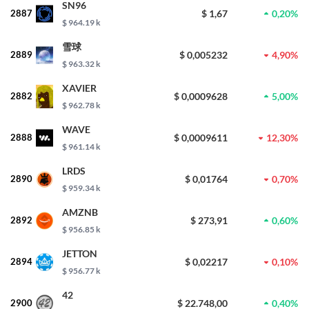
SN96
2887
$ 1,67
0,20%
$ 964.19 k
雪球
2889
$ 0,005232
4,90%
$ 963.32 k
XAVIER
2882
$ 0,0009628
5,00%
$ 962.78 k
WAVE
2888
$ 0,0009611
12,30%
$ 961.14 k
LRDS
2890
$ 0,01764
0,70%
$ 959.34 k
AMZNB
2892
$ 273,91
0,60%
$ 956.85 k
JETTON
2894
$ 0,02217
0,10%
$ 956.77 k
42
2900
$ 22.748,00
0,40%