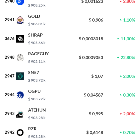
2940
$ 0,001623
2,80%
$ 908.25 k
GOLD
2941
$ 0,906
1,10%
$ 906.01 k
SHRAP
3676
$ 0,0003018
11,30%
$ 905.66 k
RAGEGUY
2948
$ 0,0009053
22,80%
$ 905.11 k
SN57
2947
$ 1,07
2,00%
$ 903.72 k
OGPU
2944
$ 0,04587
0,30%
$ 903.72 k
ATEHUN
2943
$ 0,995
2,00%
$ 903.28 k
RZR
2942
$ 0,6148
0,70%
$ 903.28 k