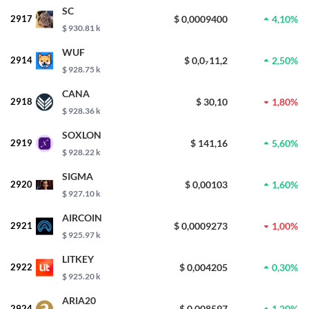
SC
2917
$ 0,0009400
4,10%
$ 930.81 k
WUF
2914
$ 0,0₇11,2
2,50%
$ 928.75 k
CANA
2918
$ 30,10
1,80%
$ 928.36 k
SOXLON
2919
$ 141,16
5,60%
$ 928.22 k
SIGMA
2920
$ 0,00103
1,60%
$ 927.10 k
AIRCOIN
2921
$ 0,0009273
1,00%
$ 925.97 k
LITKEY
2922
$ 0,004205
0,30%
$ 925.20 k
ARIA20
2924
$ 0,008597
1,20%