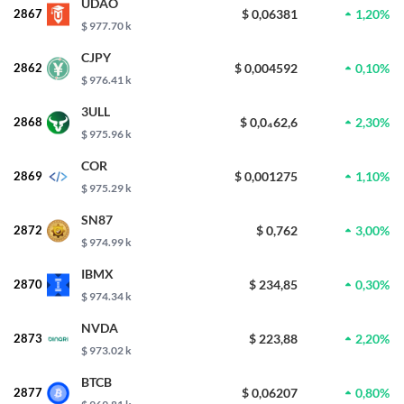
UDAO
2867
$ 0,06381
1,20%
$ 977.70 k
CJPY
2862
$ 0,004592
0,10%
$ 976.41 k
3ULL
2868
$ 0,0₄62,6
2,30%
$ 975.96 k
COR
2869
$ 0,001275
1,10%
$ 975.29 k
SN87
2872
$ 0,762
3,00%
$ 974.99 k
IBMX
2870
$ 234,85
0,30%
$ 974.34 k
NVDA
2873
$ 223,88
2,20%
$ 973.02 k
BTCB
2877
$ 0,06207
0,80%