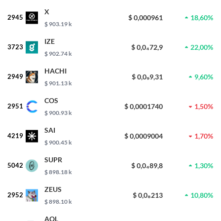
X
2945
$ 0,000961
18,60%
$ 903.19 k
IZE
3723
$ 0,0₄72,9
22,00%
$ 902.74 k
HACHI
2949
$ 0,0₉9,31
9,60%
$ 901.13 k
COS
2951
$ 0,0001740
1,50%
$ 900.93 k
SAI
4219
$ 0,0009004
1,70%
$ 900.45 k
SUPR
5042
$ 0,0₄89,8
1,30%
$ 898.18 k
ZEUS
2952
$ 0,0₈213
10,80%
$ 898.10 k
AOL