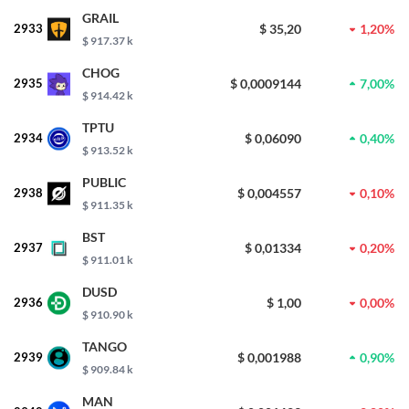
GRAIL
2933
$ 35,20
1,20%
$ 917.37 k
CHOG
2935
$ 0,0009144
7,00%
$ 914.42 k
TPTU
2934
$ 0,06090
0,40%
$ 913.52 k
PUBLIC
2938
$ 0,004557
0,10%
$ 911.35 k
BST
2937
$ 0,01334
0,20%
$ 911.01 k
DUSD
2936
$ 1,00
0,00%
$ 910.90 k
TANGO
2939
$ 0,001988
0,90%
$ 909.84 k
MAN