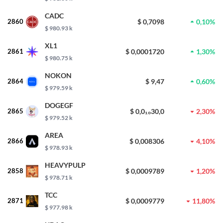
CADC
2860
$ 0,7098
0,10%
$ 980.93 k
XL1
2861
$ 0,0001720
1,30%
$ 980.75 k
NOKON
2864
$ 9,47
0,60%
$ 979.59 k
DOGEGF
2865
$ 0,0₁₀30,0
2,30%
$ 979.52 k
AREA
2866
$ 0,008306
4,10%
$ 978.93 k
HEAVYPULP
2858
$ 0,0009789
1,20%
$ 978.71 k
TCC
2871
$ 0,0009779
11,80%
$ 977.98 k