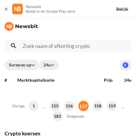
Newsbit
Bekijk
Bekijk in de Google Play store
Sorteren op
24u
€
#
Marktkapitalisatie
Prijs
24u
...
157
...
Vorige
1
155
156
158
159
183
Volgende
Crypto koersen