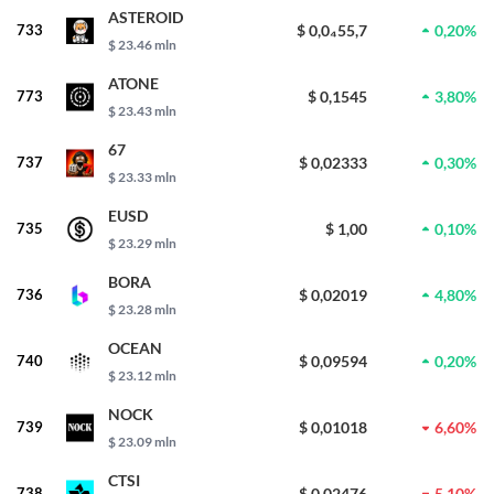
ASTEROID
733
$ 0,0₄55,7
0,20%
$ 23.46 mln
ATONE
773
$ 0,1545
3,80%
$ 23.43 mln
67
737
$ 0,02333
0,30%
$ 23.33 mln
EUSD
735
$ 1,00
0,10%
$ 23.29 mln
BORA
736
$ 0,02019
4,80%
$ 23.28 mln
OCEAN
740
$ 0,09594
0,20%
$ 23.12 mln
NOCK
739
$ 0,01018
6,60%
$ 23.09 mln
CTSI
738
$ 0,02476
5,10%