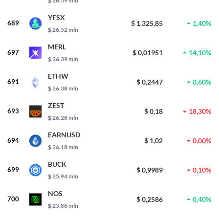
$ 26.59 mln
YFSX
689
$ 1.325,85
1,40%
$ 26.52 mln
MERL
697
$ 0,01951
14,10%
$ 26.39 mln
ETHW
691
$ 0,2447
0,60%
$ 26.38 mln
ZEST
693
$ 0,18
18,30%
$ 26.28 mln
EARNUSD
694
$ 1,02
0,00%
$ 26.18 mln
BUCK
699
$ 0,9989
0,10%
$ 25.94 mln
NOS
700
$ 0,2586
0,40%
$ 25.86 mln