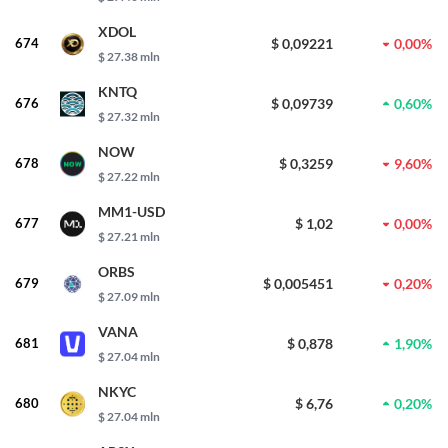
XDOL
674
$ 0,09221
0,00%
$ 27.38 mln
KNTQ
676
$ 0,09739
0,60%
$ 27.32 mln
NOW
678
$ 0,3259
9,60%
$ 27.22 mln
MM1-USD
677
$ 1,02
0,00%
$ 27.21 mln
ORBS
679
$ 0,005451
0,20%
$ 27.09 mln
VANA
681
$ 0,878
1,90%
$ 27.04 mln
NKYC
680
$ 6,76
0,20%
$ 27.04 mln