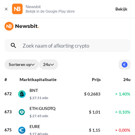
Newsbit
Bekijk
Bekijk in de Google Play store
Sorteren op
24u
€
#
Marktkapitalisatie
Prijs
24u
BNT
672
$ 0,2683
1,40%
$ 27.51 mln
ETH:GUSDTQ
673
$ 1,01
0,10%
$ 27.45 mln
EURE
675
$ 1,15
0,00%
$ 27.40 mln