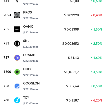
754
$ 3,00
0,60%
$ 22.29 mln
PROS
2054
$ 0,02228
0,40%
$ 22.28 mln
QANX
755
$ 0,01309
1,50%
$ 22.26 mln
SKL
753
$ 0,003652
2,50%
$ 22.25 mln
DRAMB
757
$ 51,13
1,60%
$ 22.20 mln
PNDC
1600
$ 0,0₇52,7
4,50%
$ 22.19 mln
GOOGLON
758
$ 357,64
0,50%
$ 22.10 mln
TCY
760
$ 0,1187
6,20%
$ 22.03 mln