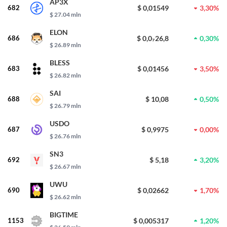
AP3X
682
$ 0,01549
3,30%
$ 27.04 mln
ELON
686
$ 0,0₇26,8
0,30%
$ 26.89 mln
BLESS
683
$ 0,01456
3,50%
$ 26.82 mln
SAI
688
$ 10,08
0,50%
$ 26.79 mln
USDO
687
$ 0,9975
0,00%
$ 26.76 mln
SN3
692
$ 5,18
3,20%
$ 26.67 mln
UWU
690
$ 0,02662
1,70%
$ 26.62 mln
BIGTIME
1153
$ 0,005317
1,20%