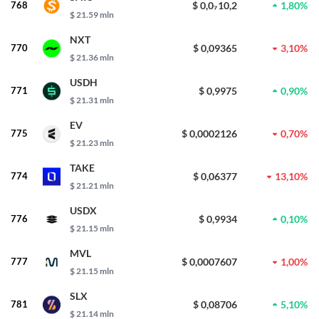
768
$ 0,0₇10,2
1,80%
$ 21.59 mln
NXT
770
$ 0,09365
3,10%
$ 21.36 mln
USDH
771
$ 0,9975
0,90%
$ 21.31 mln
EV
775
$ 0,0002126
0,70%
$ 21.23 mln
TAKE
774
$ 0,06377
13,10%
$ 21.21 mln
USDX
776
$ 0,9934
0,10%
$ 21.15 mln
MVL
777
$ 0,0007607
1,00%
$ 21.15 mln
SLX
781
$ 0,08706
5,10%
$ 21.14 mln