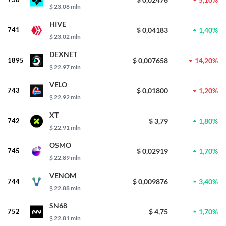
$ 23.08 mln
HIVE
741
$ 0,04183
1,40%
$ 23.02 mln
DEXNET
1895
$ 0,007658
14,20%
$ 22.97 mln
VELO
743
$ 0,01800
1,20%
$ 22.92 mln
XT
742
$ 3,79
1,80%
$ 22.91 mln
OSMO
745
$ 0,02919
1,70%
$ 22.89 mln
VENOM
744
$ 0,009876
3,40%
$ 22.88 mln
SN68
752
$ 4,75
1,70%
$ 22.81 mln