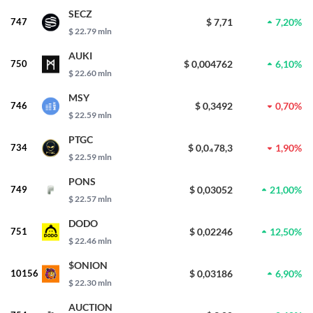
SECZ
747
$ 7,71
7,20%
$ 22.79 mln
AUKI
750
$ 0,004762
6,10%
$ 22.60 mln
MSY
746
$ 0,3492
0,70%
$ 22.59 mln
PTGC
734
$ 0,0₄78,3
1,90%
$ 22.59 mln
PONS
749
$ 0,03052
21,00%
$ 22.57 mln
DODO
751
$ 0,02246
12,50%
$ 22.46 mln
$ONION
10156
$ 0,03186
6,90%
$ 22.30 mln
AUCTION