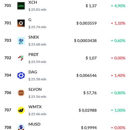
XCH
705
$ 1,37
4,90%
$ 25.81 mln
G
701
$ 0,003559
1,10%
$ 25.74 mln
SNEK
703
$ 0,0003438
0,60%
$ 25.68 mln
PRDT
702
$ 1,07
0,00%
$ 25.59 mln
DAG
704
$ 0,006546
1,40%
$ 25.58 mln
SLVON
706
$ 57,76
0,80%
$ 25.56 mln
WMTX
707
$ 0,02988
1,00%
$ 25.46 mln
MUSD
708
$ 0,9994
0,00%