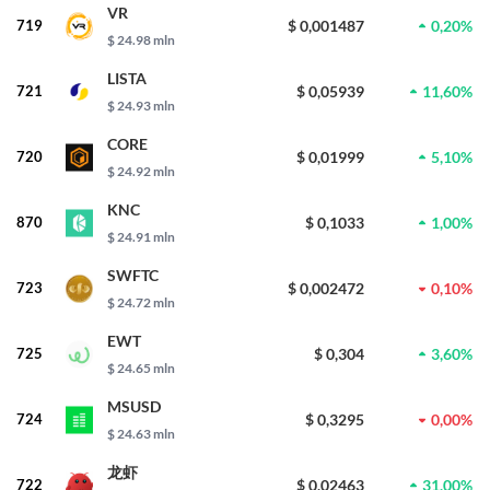
VR
719
$ 0,001487
0,20%
$ 24.98 mln
LISTA
721
$ 0,05939
11,60%
$ 24.93 mln
CORE
720
$ 0,01999
5,10%
$ 24.92 mln
KNC
870
$ 0,1033
1,00%
$ 24.91 mln
SWFTC
723
$ 0,002472
0,10%
$ 24.72 mln
EWT
725
$ 0,304
3,60%
$ 24.65 mln
MSUSD
724
$ 0,3295
0,00%
$ 24.63 mln
龙虾
722
$ 0,02463
31,00%