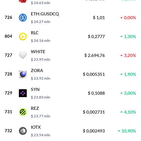
$ 24.63 mln
ETH:GUSDCQ
726
$ 1,01
0,00%
$ 24.27 mln
RLC
804
$ 0,2777
1,30%
$ 24.16 mln
WHITE
727
$ 2.694,76
3,20%
$ 23.95 mln
ZORA
728
$ 0,005351
1,90%
$ 23.92 mln
SYN
729
$ 0,1088
3,00%
$ 23.83 mln
REZ
731
$ 0,002731
4,10%
$ 23.77 mln
IOTX
732
$ 0,002493
10,90%
$ 23.54 mln