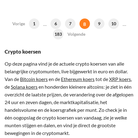
...
8
...
Vorige
1
6
7
9
10
183
Volgende
Crypto koersen
Op deze pagina vind je de actuele crypto koersen van alle
belangrijke cryptomunten, live bijgewerkt in euro en dollar.
Van de
Bitcoin koers
en de
Ethereum koers
tot de
XRP koers
,
de
Solana koers
en honderden kleinere altcoins: je ziet in één
overzicht de laatste prijzen, de verandering over de afgelopen
24 uur en zeven dagen, de marktkapitalisatie, het
handelsvolume en de koersgrafiek per munt. Zo check je in
één oogopslag de crypto koersen van vandaag, zie je welke
munten stijgen en dalen, en vind je direct de grootste
bewegingen in de cryptomarkt.