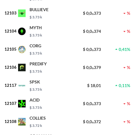
BULLIEVE
12103
$ 0,0₅373
%
$ 3.73 k
MYTH
12104
$ 0,0₅374
%
$ 3.73 k
CORG
12105
$ 0,0₅373
0,41%
$ 3.73 k
PREDIFY
12106
$ 0,0₅379
%
$ 3.73 k
SPSK
12117
$ 18,01
0,11%
$ 3.73 k
ACID
12107
$ 0,0₅373
%
$ 3.73 k
COLLIES
12108
$ 0,0₅372
%
$ 3.72 k