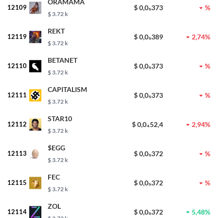
ORAMAMA
12109
$ 0,0₅373
%
$ 3.72 k
REKT
12119
$ 0,0₅389
2,74%
$ 3.72 k
BETANET
12110
$ 0,0₅373
%
$ 3.72 k
CAPITALISM
12111
$ 0,0₅373
%
$ 3.72 k
STAR10
12112
$ 0,0₄52,4
2,94%
$ 3.72 k
$EGG
12113
$ 0,0₅372
%
$ 3.72 k
FEC
12115
$ 0,0₅372
%
$ 3.72 k
ZOL
12114
$ 0,0₅372
5,48%