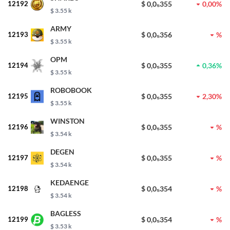
12192
$ 0,0₅355
0,00%
$ 3.55 k
ARMY
12193
$ 0,0₅356
%
$ 3.55 k
OPM
12194
$ 0,0₅355
0,36%
$ 3.55 k
ROBOBOOK
12195
$ 0,0₅355
2,30%
$ 3.55 k
WINSTON
12196
$ 0,0₅355
%
$ 3.54 k
DEGEN
12197
$ 0,0₅355
%
$ 3.54 k
KEDAENGE
12198
$ 0,0₅354
%
$ 3.54 k
BAGLESS
12199
$ 0,0₅354
%
$ 3.53 k