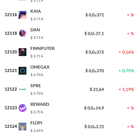
$ 3.72 k
KAIA
12116
$ 0,0₅371
%
$ 3.71 k
DAN
12118
$ 0,0₇37,1
%
$ 3.71 k
FINNPUTER
12120
$ 0,0₅372
0,16%
$ 3.71 k
OMEGAX
12121
$ 0,0₅370
0,79%
$ 3.70 k
SPRE
12122
$ 21,64
1,19%
$ 3.70 k
REWARD
12123
$ 0,0₄14,9
%
$ 3.70 k
FLOPI
12124
$ 0,0₆3,72
%
$ 3.69 k