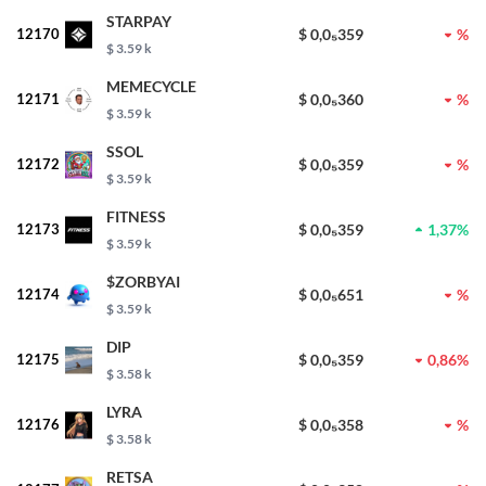
STARPAY
12170
$ 0,0₅359
%
$ 3.59 k
MEMECYCLE
12171
$ 0,0₅360
%
$ 3.59 k
SSOL
12172
$ 0,0₅359
%
$ 3.59 k
FITNESS
12173
$ 0,0₅359
1,37%
$ 3.59 k
$ZORBYAI
12174
$ 0,0₅651
%
$ 3.59 k
DIP
12175
$ 0,0₅359
0,86%
$ 3.58 k
LYRA
12176
$ 0,0₅358
%
$ 3.58 k
RETSA