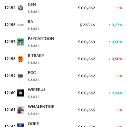
GEN
12154
$ 0,0₅362
%
$ 3.62 k
BA
12156
$ 238,16
0,27%
$ 3.62 k
PSYCARTOON
12157
$ 0,0₅363
0,60%
$ 3.62 k
BITBABY
12158
$ 0,0₅362
0,58%
$ 3.62 k
PGC
12159
$ 0,0₅362
%
$ 3.62 k
WIREBUS
12160
$ 0,0₅362
2,04%
$ 3.61 k
WHALENTINE
12161
$ 0,0₅365
%
$ 3.61 k
OOBE
12162
$ 0,0₅374
%