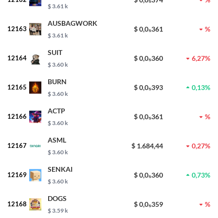
$ 3.61 k
AUSBAGWORK
12163
$ 0,0₅361
%
$ 3.61 k
SUIT
12164
$ 0,0₅360
6,27%
$ 3.60 k
BURN
12165
$ 0,0₅393
0,13%
$ 3.60 k
ACTP
12166
$ 0,0₅361
%
$ 3.60 k
ASML
12167
$ 1.684,44
0,27%
$ 3.60 k
SENKAI
12169
$ 0,0₅360
0,73%
$ 3.60 k
DOGS
12168
$ 0,0₅359
%
$ 3.59 k