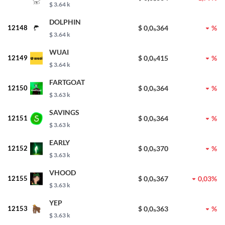
$ 3.64 k
DOLPHIN
12148
$ 0,0₅364
%
$ 3.64 k
WUAI
12149
$ 0,0₅415
%
$ 3.64 k
FARTGOAT
12150
$ 0,0₅364
%
$ 3.63 k
SAVINGS
12151
$ 0,0₅364
%
$ 3.63 k
EARLY
12152
$ 0,0₅370
%
$ 3.63 k
VHOOD
12155
$ 0,0₅367
0,03%
$ 3.63 k
YEP
12153
$ 0,0₅363
%
$ 3.63 k