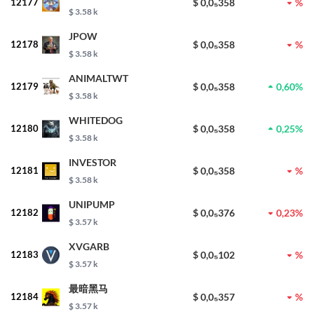
12177
$ 0,0₅358
%
$ 3.58 k
JPOW
12178
$ 0,0₅358
%
$ 3.58 k
ANIMALTWT
12179
$ 0,0₅358
0,60%
$ 3.58 k
WHITEDOG
12180
$ 0,0₅358
0,25%
$ 3.58 k
INVESTOR
12181
$ 0,0₅358
%
$ 3.58 k
UNIPUMP
12182
$ 0,0₅376
0,23%
$ 3.57 k
XVGARB
12183
$ 0,0₅102
%
$ 3.57 k
最暗黑马
12184
$ 0,0₅357
%
$ 3.57 k