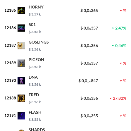
HORNY
12185
$ 0,0₅365
%
$ 3.57 k
501
12186
$ 0,0₅357
2,47%
$ 3.56 k
GOSLINGS
12187
$ 0,0₅356
0,46%
$ 3.56 k
PIGEON
12189
$ 0,0₅357
%
$ 3.56 k
DNA
12190
$ 0,0₁₄847
%
$ 3.56 k
FRED
12188
$ 0,0₅356
27,82%
$ 3.56 k
FLASH
12191
$ 0,0₅355
%
$ 3.55 k
SHARDS