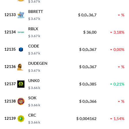
$ 3.67 k
BBRETT
12133
$ 0,0₄36,7
%
$ 3.67 k
RBLX
12134
$ 36,00
3,18%
$ 3.67 k
CODE
12135
$ 0,0₅367
0,00%
$ 3.67 k
DUDEGEN
12136
$ 0,0₅367
%
$ 3.67 k
UNK0
12137
$ 0,0₅385
0,21%
$ 3.66 k
SOK
12138
$ 0,0₅366
%
$ 3.66 k
CRC
12139
$ 0,004162
1,54%
$ 3.66 k