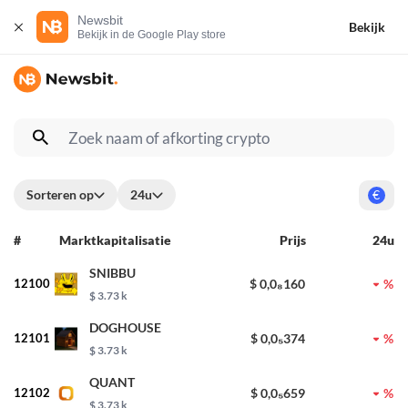
Newsbit
Bekijk
Bekijk in de Google Play store
Sorteren op
24u
€
#
Marktkapitalisatie
Prijs
24u
SNIBBU
12100
$ 0,0₈160
%
$ 3.73 k
DOGHOUSE
12101
$ 0,0₅374
%
$ 3.73 k
QUANT
12102
$ 0,0₅659
%
$ 3.73 k