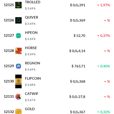
TROLLED
12125
$ 0,0₅391
5,97%
$ 3.69 k
QUIVER
12126
$ 0,0₅369
%
$ 3.69 k
HPEON
12127
$ 52,70
0,37%
$ 3.69 k
HORSE
12128
$ 0,0₆4,14
%
$ 3.69 k
REGNON
12129
$ 763,71
0,40%
$ 3.69 k
FLIPCOIN
12130
$ 0,0₅368
%
$ 3.68 k
CATWIF
12131
$ 0,0₇27,8
%
$ 3.67 k
GOLD
12132
$ 0,0₅367
0,32%