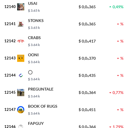
USAI
12140
$ 0,0₅365
0,49%
$ 3.65 k
STONKS
12141
$ 0,0₅365
%
$ 3.65 k
CRABS
12142
$ 0,0₅417
%
$ 3.64 k
OONI
12143
$ 0,0₅370
%
$ 3.64 k
◯
12144
$ 0,0₅435
%
$ 3.64 k
PREGUNTALE
12145
$ 0,0₅364
0,77%
$ 3.64 k
BOOK OF RUGS
12147
$ 0,0₅451
%
$ 3.64 k
FAPGUY
12146
$ 0,0₅364
1,79%